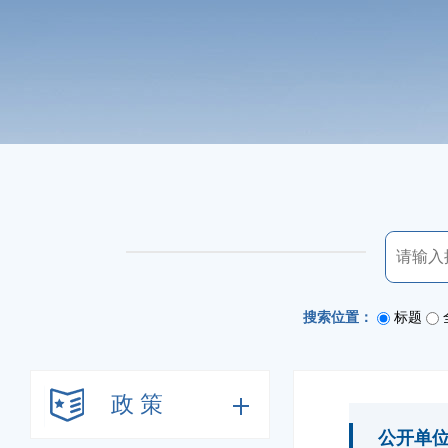
搜索位置：
标题
政 策
公开单