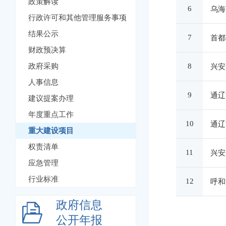
政策解读
6
乌海
行政许可和其他管理服务事项
结果公示
7
首都
财政预决算
政府采购
8
兴安
人事信息
9
通辽
建议提案办理
年度重点工作
10
通辽
重大建设项目
权责清单
11
兴安
应急管理
行业标准
12
呼和
政府信息
公开年报