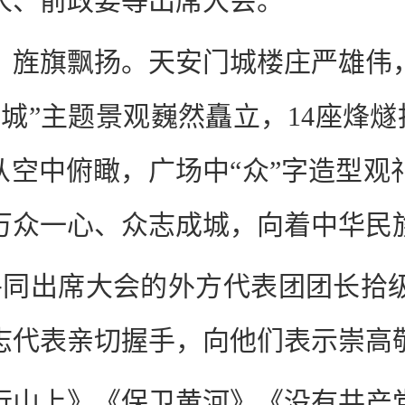
人、前政要等出席大会。
，旌旗飘扬。天安门城楼庄严雄伟
”主题景观巍然矗立，14座烽燧托举起“
。从空中俯瞰，广场中“众”字造型
万众一心、众志成城，向着中华民
近平同出席大会的外方代表团团长拾
志代表亲切握手，向他们表示崇高
行山上》《保卫黄河》《没有共产