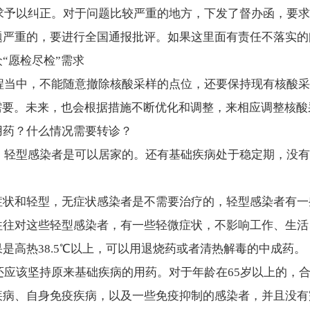
以纠正。对于问题比较严重的地方，下发了督办函，要求
题严重的，
要进行全国通报批评
。如果这里面有责任不落实的
“愿检尽检”需求
程当中，
不能随意撤除核酸采样的点位，还要保持现有核酸采
需要。未来，也会根据措施不断优化和调整，来相应调整核
用药？什么情况需要转诊？
轻型感染者
是可以居家的。还有
基础疾病处于稳定期，没有
症状和轻型，
无症状感染者是不需要治疗的
，轻型感染者有一
往往对这些轻型感染者，有一些轻微症状，不影响工作、生活、
是高热38.5℃以上，可以用退烧药或者清热解毒的中成药。
还应该坚持原来基础疾病的用药
。对于年龄在65岁以上的，
疾病、自身免疫疾病，以及一些免疫抑制的感染者，并且没有