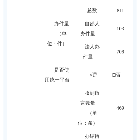
总数
811
办件量
自然人
103
（单
办件量
位：件）
法人办
708
件量
是否使
√是 □否
用统一平台
收到留
言数量
469
（单
位：条）
办结留