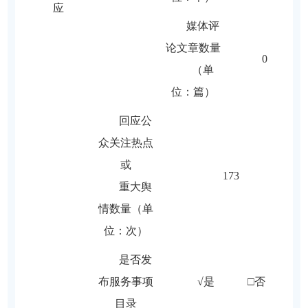
应
媒体评
论文章数量
0
（单
位：篇）
回应公
众关注热点
或
173
重大舆
情数量（单
位：次）
是否发
布服务事项
√是 □否
目录