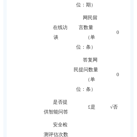
位：期）
网民留
在线访
言数量
0
谈
（单
位：条）
答复网
民提问数量
0
（单
位：条）
是否提
£是 √否
供智能问答
安全检
测评估次数