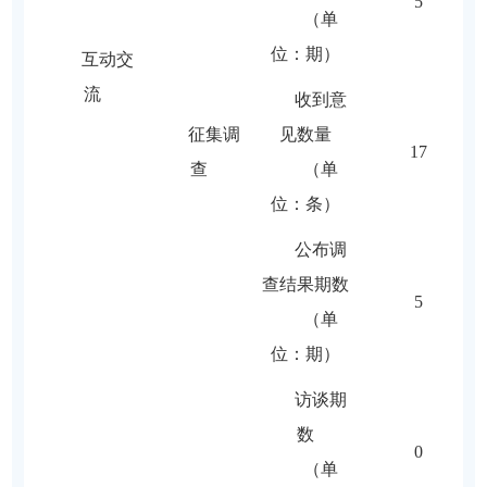
5
（单
位：期）
互动交
流
收到意
征集调
见数量
17
查
（单
位：条）
公布调
查结果期数
5
（单
位：期）
访谈期
数
0
（单