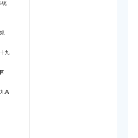
系统
规
十九
四
九条