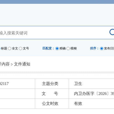
标题
全文
文号
匹配度：
精确
模糊
排序：
发布日
开内容
>
文件通知
02117
主题分类
卫生
文 号
内卫办医字〔2026〕3
公文时效
有效