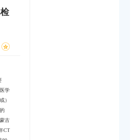
批检
要
医学
（或）
的
内蒙古
年CT