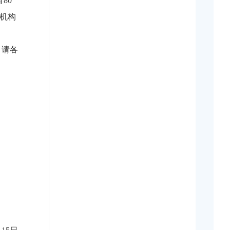
80
疗机构
，请各