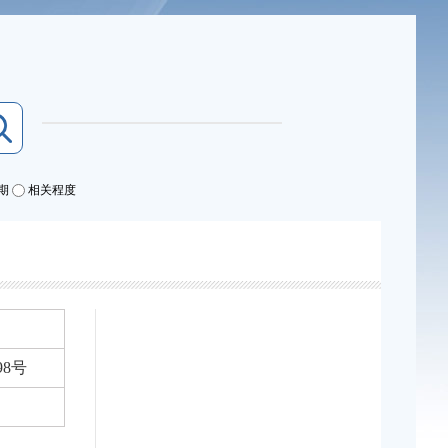
期
相关程度
98号