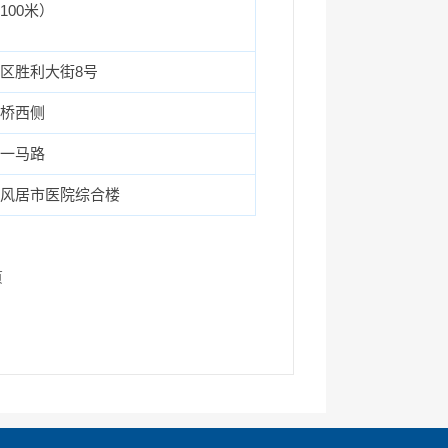
100米）
区胜利大街8号
桥西侧
一马路
风居市医院综合楼
页