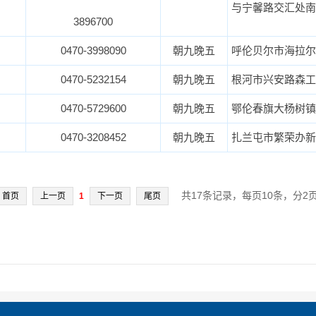
与宁馨路交汇处南
3896700
0470-3998090
朝九晚五
呼伦贝尔市海拉尔
0470-5232154
朝九晚五
根河市兴安路森工
0470-5729600
朝九晚五
鄂伦春旗大杨树镇
0470-3208452
朝九晚五
扎兰屯市繁荣办新
共17条记录，每页10条，分2
首页
上一页
1
下一页
尾页